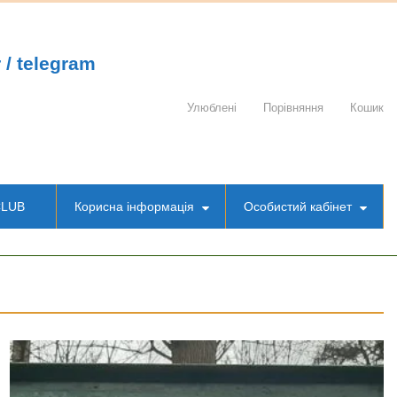
 / telegram
Улюблені
Порівняння
Кошик
CLUB
Корисна інформація
Особистий кабінет