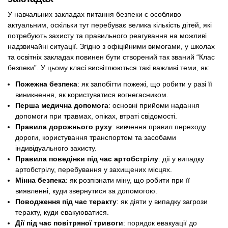
У навчальних закладах питання безпеки є особливо
актуальним, оскільки тут перебуває велика кількість дітей, які
потребують захисту та правильного реагування на можливі
надзвичайні ситуації. Згідно з офіційними вимогами, у школах
та освітніх закладах повинен бути створений так званий “Клас
безпеки”. У цьому класі висвітлюються такі важливі теми, як:
Пожежна безпека
: як запобігти пожежі, що робити у разі її
виникнення, як користуватися вогнегасником.
Перша медична допомога
: основні прийоми надання
допомоги при травмах, опіках, втраті свідомості.
Правила дорожнього руху
: вивчення правил переходу
дороги, користування транспортом та засобами
індивідуального захисту.
Правила поведінки під час артобстрілу
: дії у випадку
артобстрілу, перебування у захищених місцях.
Мінна безпека
: як розпізнати міну, що робити при її
виявленні, куди звернутися за допомогою.
Поводження під час теракту
: як діяти у випадку загрози
теракту, куди евакуюватися.
Дії під час повітряної тривоги
: порядок евакуації до