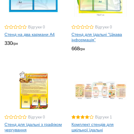
Відгуки 0
Відгуки 0
Стенд на два кармани А4
Стенд для їдальні “Цікава
інформація”
330
грн
668
грн
Відгуки 0
Відгуки 1
Стенд для їдальні з графіком
Комплект стендів для
чергування
шкільної їдальні