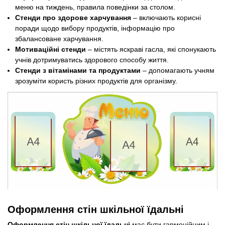
меню на тиждень, правила поведінки за столом.
Стенди про здорове харчування
– включають корисні
поради щодо вибору продуктів, інформацію про
збалансоване харчування.
Мотиваційні стенди
– містять яскраві гасла, які спонукають
учнів дотримуватись здорового способу життя.
Стенди з вітамінами та продуктами
– допомагають учням
зрозуміти користь різних продуктів для організму.
Оформлення стін шкільної їдальні
Оформлення стін шкільної їдальні
має бути гармонійним і