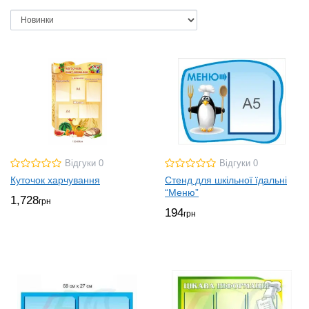
Відгуки 0
Відгуки 0
Куточок харчування
Стенд для шкільної їдальні
“Меню”
1,728
грн
194
грн