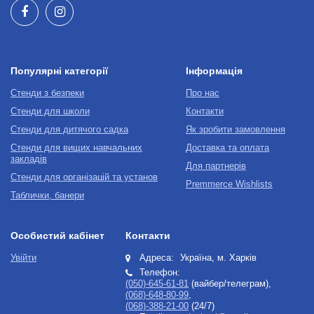
Популярні категорії
Інформація
Стенди з безпеки
Про нас
Стенди для школи
Контакти
Стенди для дитячого садка
Як зробити замовлення
Стенди для вищих навчальних
Доставка та оплата
закладів
Для партнерів
Стенди для організацій та установ
Premmerce Wishlists
Таблички, банери
Особистий кабінет
Контакти
Увійти
Адреса:
Україна, м. Харків
Телефон:
(050)-645-61-81
(вайбер/телеграм),
(068)-648-80-99
,
(068)-388-21-00
(24/7)