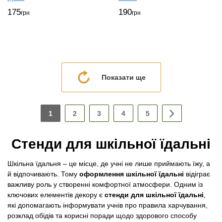
175
190
грн
грн
Показати ще
1
2
3
4
5
Стенди для шкільної їдальні
Шкільна їдальня – це місце, де учні не лише приймають їжу, а
й відпочивають. Тому
оформлення шкільної їдальні
відіграє
важливу роль у створенні комфортної атмосфери. Одним із
ключових елементів декору є
стенди для шкільної їдальні
,
які допомагають інформувати учнів про правила харчування,
розклад обідів та корисні поради щодо здорового способу