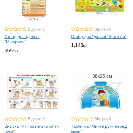
Відгуки 0
Відгуки 0
Стенд для їдальні
Стенд для їдальні “Вітаміни”
“Мінерали”
1,148
грн
655
грн
Відгуки 0
Відгуки 0
Вивіска “Як правильно мити
Табличка “Мийте руки перед
руки”
їжею”