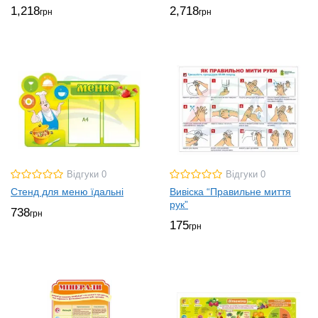
1,218
2,718
грн
грн
Відгуки 0
Відгуки 0
Стенд для меню їдальні
Вивіска “Правильне миття
рук”
738
грн
175
грн