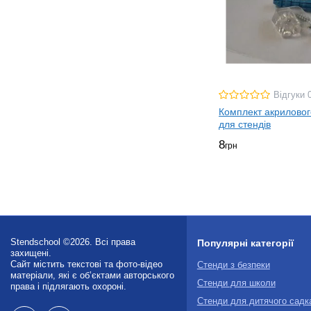
Відгуки 
Комплект акриловог
для стендів
8
грн
Stendschool ©2026. Всі права
Популярні категорії
захищені.
Сайт містить текстові та фото-відео
Стенди з безпеки
матеріали, які є об’єктами авторського
Стенди для школи
права і підлягають охороні.
Стенди для дитячого садк