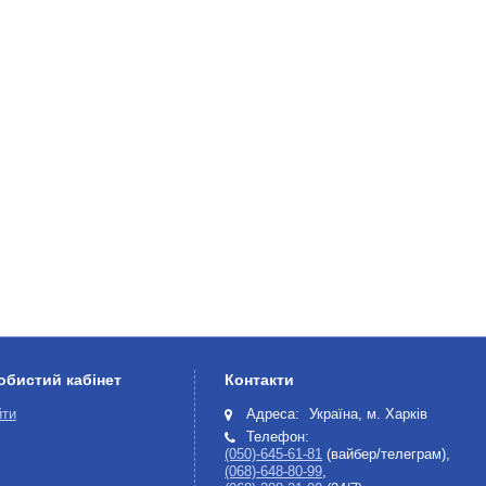
обистий кабінет
Контакти
йти
Адреса:
Україна, м. Харків
Телефон:
(050)-645-61-81
(вайбер/телеграм),
(068)-648-80-99
,