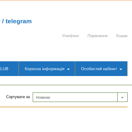
 / telegram
Улюблені
Порівняння
Кошик
CLUB
Корисна інформація
Особистий кабінет
Сортувати за
Новинки