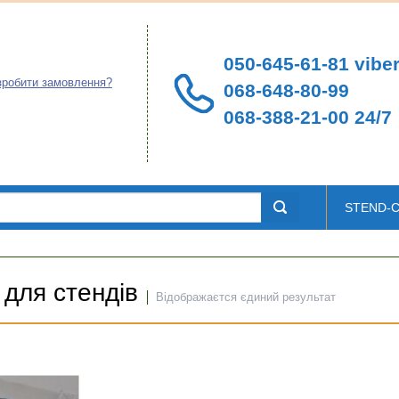
050-645-61-81 viber
зробити замовлення?
068-648-80-99
068-388-21-00 24/7
STEND-
 для стендів
Відображаєтся єдиний результат