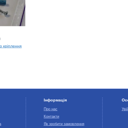
0
о кріплення
Інформація
Ос
Про нас
Уві
Контакти
а
Як зробити замовлення