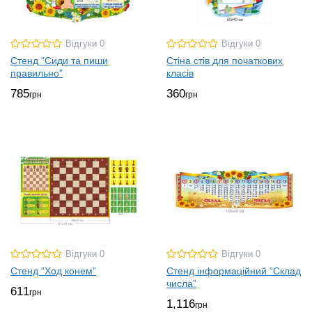
Відгуки 0
Відгуки 0
Стенд “Cиди та пиши
Стіна стів для початкових
правильно”
класів
785
360
грн
грн
Відгуки 0
Відгуки 0
Стенд “Ход конем”
Стенд інформаційний “Склад
числа”
611
грн
1,116
грн