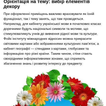
Орієнтація на тему: вибір елементів
декору
При оформленні приміщень важливо враховувати як їхній
функціонал, так і тему занять, що там проводяться.
Наприклад, для кабінету української мови в початкових класах
доречними будуть національні символи та мотиви, що
стимулюватимуть учнів до вивчення рідної мови та культури.
Фойє інституту міжнародних відносин можна прикрасити
світовими картами або зображеннями культурних пам’яток, а
кабінет географії — стендами з картами, глобусами та
інформацією про різні країни. Таким чином, стіни стають
своєрідними інформативними зонами, що сприяють
збагаченню знань і розвитку інтересу до предмету.